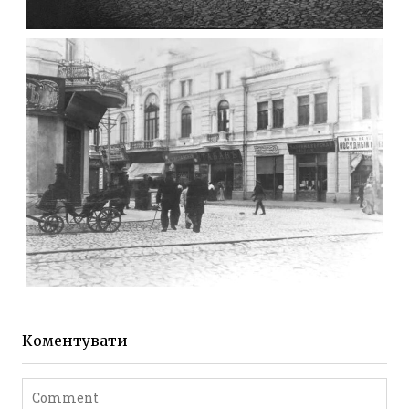
ФОТО ЖИТОМИРА 1905 ВУЛ.
МИХАЙЛІВСЬКА-СКОРУЛЬСЬКОГО
Фото Житомира період
до 1917 року
Leave a comment
ЖИТОМИР МИХАЙЛІВСЬКА 1903 РОКУ
Фото Житомира період
до 1917 року
Коментувати
Leave a comment