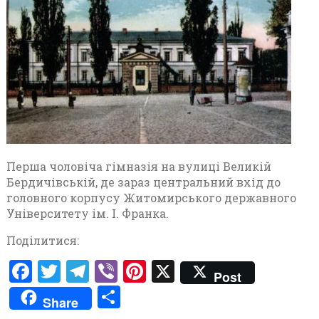
Перша чоловіча гімназія на вулиці Великій
Бердичівській, де зараз центральний вхід до
головного корпусу Житомирського державного
Університету ім. І. Франка.
Поділитися:
F
T
T
V
Pi
X
Post
a
w
el
ib
nt
П
Share
ce
it
e
er
er