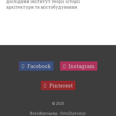
дослідний інститут теорії історії
архітектури та містобудування
Facebook
Instagram
Pinterest
© 2025
ФотоЖитомир - FotoZhytomyr