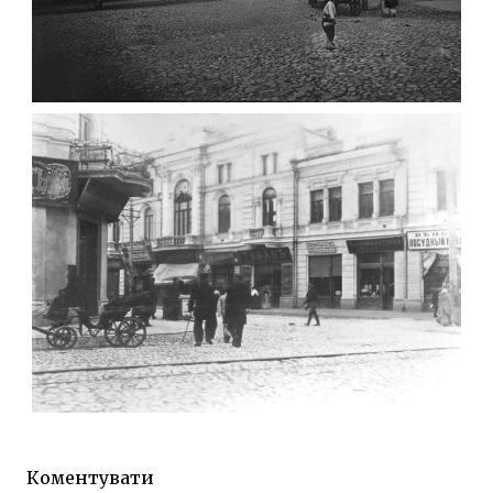
ФОТО ЖИТОМИРА 1905 ВУЛ.
МИХАЙЛІВСЬКА-СКОРУЛЬСЬКОГО
Фото Житомира період
до 1917 року
Leave a comment
ЖИТОМИР МИХАЙЛІВСЬКА 1903 РОКУ
Фото Житомира період
до 1917 року
Коментувати
Leave a comment