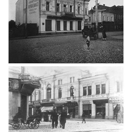
ФОТО ЖИТОМИРА 1905 ВУЛ.
МИХАЙЛІВСЬКА-СКОРУЛЬСЬКОГО
Фото Житомира період
до 1917 року
Leave a comment