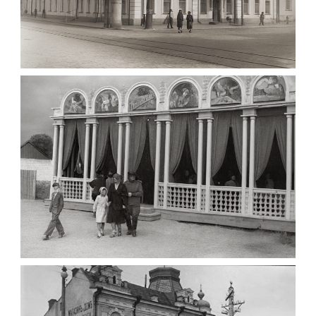
МАРІЇНСЬКА ЖІНОЧА ГІМНАЗІЯ ЖИТОМИР
1903
Фото Житомира період
до 1917 року
Leave a comment
ПАВІЛЬЙОН МОРОЗИВА ЖИТОМИР 1947
Фото Житомир (1945-
1960)
Leave a comment