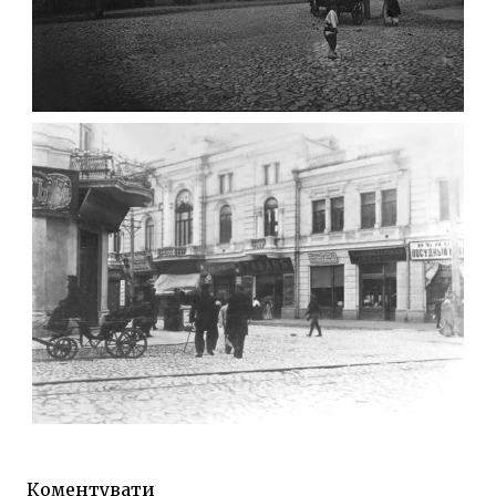
ФОТО ЖИТОМИРА 1905 ВУЛ.
МИХАЙЛІВСЬКА-СКОРУЛЬСЬКОГО
Фото Житомира період
до 1917 року
Leave a comment
ЖИТОМИР МИХАЙЛІВСЬКА 1903 РОКУ
Фото Житомира період
до 1917 року
Коментувати
Leave a comment