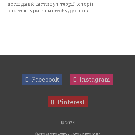
дослідний інститут теорії історії
архітектури та містобудування
Facebook
Instagram
Pinterest
© 2025
ФотоЖитомир - FotoZhytomyr