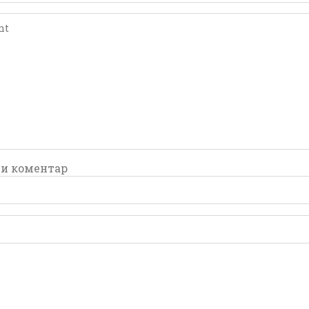
comment
comment
и коментар