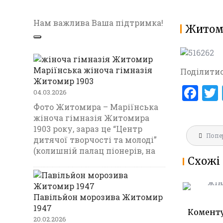
Нам важлива Ваша підтримка!
Житом
Маріїнська жіноча гімназія
Поділитис
Житомир 1903
F
04.03.2026
a
Фото Житомира – Маріїнська
жіноча гімназія Житомира
ce
1903 року, зараз це “Центр
Навігац
b
Попе
МАРІЇНС
дитячої творчості та молоді”
записів
ГІМНАЗ
(колишній палац піонерів, на
o
Схожі 
1903
o
k
Павільйон морозива Житомир
1947
Комент
20.02.2026