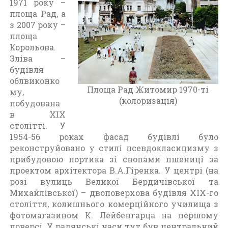
1971 року –
площа Рад, а
з 2007 року –
площа
Корольова.
Зліва –
будівля
облвиконко
Площа Рад Житомир 1970-ті
му,
(колоризація)
побудована
в XIX
столітті. У
1954-56 роках фасад будівлі було
реконструйовано у стилі псевдокласицизму з
прибудовою портика зі снопами пшениці за
проектом архітектора В.А.Гіренка. У центрі (на
розі вулиць Великої Бердичівської та
Михайлівської) – двоповерхова будівля ХІХ-го
століття, колишнього комерційного училища з
фотомагазином К. Лейбенгарца на першому
поверсі. У радянські часи тут був центральний