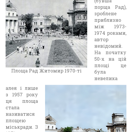
(бувша
т
порща Рад),
о
зроблене
м
приблизно
и
між 1973-
р
1974 роками,
(
автор
1
невідомий.
9
На початку
7
50-х на цій
0
площі це
-
Площа Рад Житомир 1970-ті
була
1
невелика
9
8
алея і лише
0
з 1957 року
)
ця площа
стала
називатися
площею
міськради. З