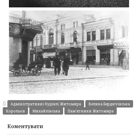
ФОТО ЖИТОМИРА 1905 ВУЛ.
МИХАЙЛІВСЬКА-СКОРУЛЬСЬКОГО
Фото Житомира період
до 1917 року
Leave a comment
ЖИТОМИР МИХАЙЛІВСЬКА 1903 РОКУ
Фото Житомира період
Адміністративні будівлі Житомира
Велика Бердичівська
до 1917 року
Корольов
Михайлівська
Пам'ятники Житомира
Leave a comment
Коментувати