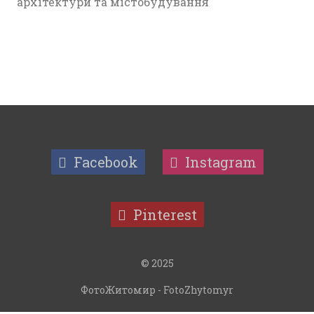
архітектури та містобудування
Facebook
Instagram
Pinterest
© 2025
ФотоЖитомир - FotoZhytomyr