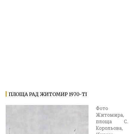
ПЛОЩА РАД ЖИТОМИР 1970-ТІ
12.02.2024
Ф
о
Фото
т
Житомира,
о
площа С.
Ж
Корольова,
и