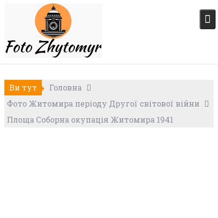
Skip
to
content
Ви тут
Головна
Фото Житомира періоду Другої світової війни
Площа Соборна окупація Житомира 1941