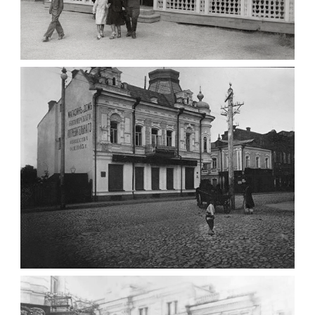
ПАВІЛЬЙОН МОРОЗИВА ЖИТОМИР 1947
Фото Житомир (1945-
1960)
Leave a comment
ФОТО ЖИТОМИРА 1905 ВУЛ.
МИХАЙЛІВСЬКА-СКОРУЛЬСЬКОГО
Фото Житомира період
до 1917 року
Leave a comment