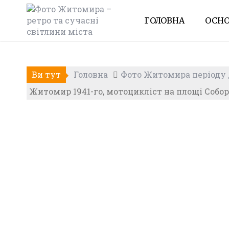
Skip
to
ГОЛОВНА
ОСНО
content
Ви тут
Головна
Фото Житомира періоду Д
Житомир 1941-го, мотоцикліст на площі Собо