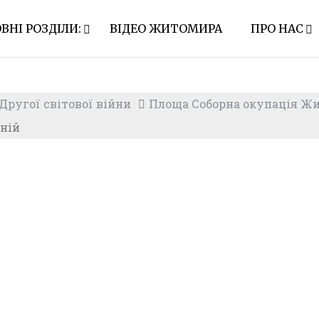
ВНІ РОЗДІЛИ:
ВІДЕО ЖИТОМИРА
ПРО НАС
ругої світової війни
Площа Соборна окупація Жи
рній