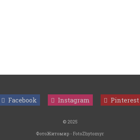
Facebook
Instagram
Pinterest
© 2025
ФотоЖитомир - FotoZhytomyr