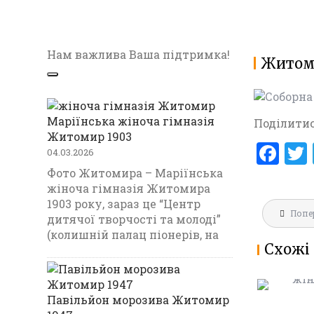
Нам важлива Ваша підтримка!
Житоми
Маріїнська жіноча гімназія
Поділитис
Житомир 1903
F
04.03.2026
a
Фото Житомира – Маріїнська
жіноча гімназія Житомира
ce
1903 року, зараз це “Центр
Навігац
b
Попе
МАРІЇНС
дитячої творчості та молоді”
записів
ГІМНАЗ
(колишній палац піонерів, на
o
Схожі 
1903
o
k
Павільйон морозива Житомир