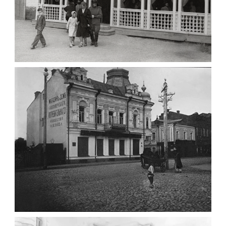
ПАВІЛЬЙОН МОРОЗИВА ЖИТОМИР 1947
Фото Житомир (1945-
1960)
Leave a comment
ФОТО ЖИТОМИРА 1905 ВУЛ.
МИХАЙЛІВСЬКА-СКОРУЛЬСЬКОГО
Фото Житомира період