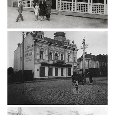
ПАВІЛЬЙОН МОРОЗИВА ЖИТОМИР 1947
Фото Житомир (1945-
1960)
Leave a comment
ФОТО ЖИТОМИРА 1905 ВУЛ.
МИХАЙЛІВСЬКА-СКОРУЛЬСЬКОГО
Фото Житомира період