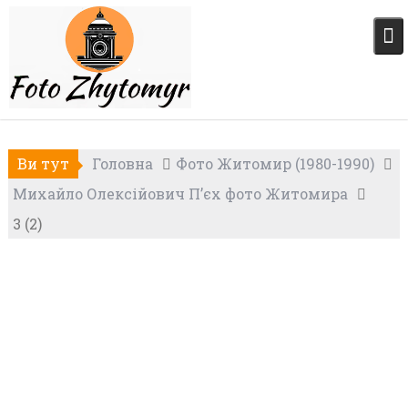
Skip
to
content
Ви тут
Головна
Фото Житомир (1980-1990)
Михайло Олексійович П’єх фото Житомира
3 (2)