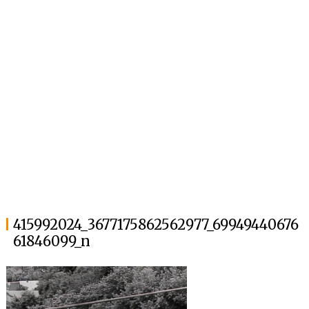
415992024_3677175862562977_69949440676
61846099_n