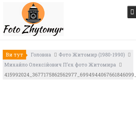
Skip
to
content
Ви тут
Головна
Фото Житомир (1980-1990)
Михайло Олексійович П’єх фото Житомира
415992024_3677175862562977_6994944067661846099