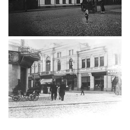
ФОТО ЖИТОМИРА 1905 ВУЛ.
МИХАЙЛІВСЬКА-СКОРУЛЬСЬКОГО
Фото Житомира період
до 1917 року
Leave a comment
ЖИТОМИР МИХАЙЛІВСЬКА 1903 РОКУ
Фото Житомира період