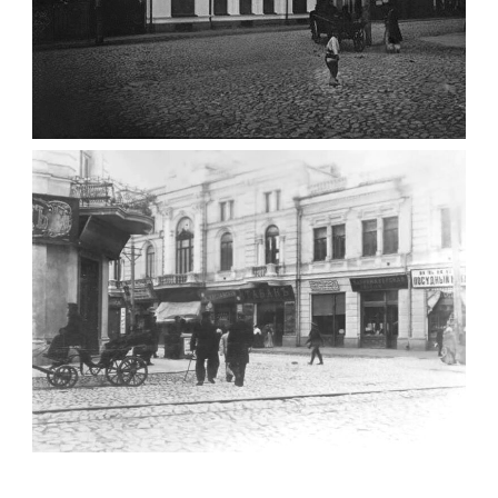
ФОТО ЖИТОМИРА 1905 ВУЛ.
МИХАЙЛІВСЬКА-СКОРУЛЬСЬКОГО
Фото Житомира період
до 1917 року
Leave a comment
ЖИТОМИР МИХАЙЛІВСЬКА 1903 РОКУ
Фото Житомира період