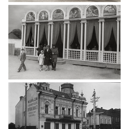
1903
Фото Житомира період
до 1917 року
Leave a comment
ПАВІЛЬЙОН МОРОЗИВА ЖИТОМИР 1947
Фото Житомир (1945-
1960)
Leave a comment