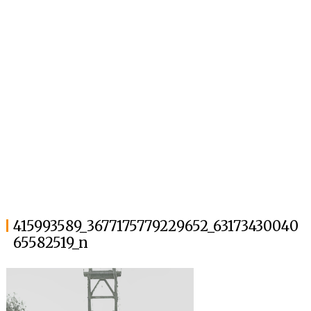
415993589_3677175779229652_63173430040
65582519_n