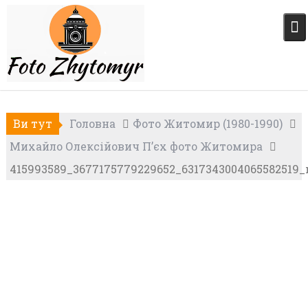
Skip
to
content
Ви тут
Головна
Фото Житомир (1980-1990)
Михайло Олексійович П’єх фото Житомира
415993589_3677175779229652_6317343004065582519_