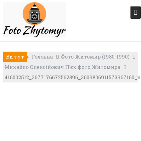
Skip
to
content
Ви тут
Головна
Фото Житомир (1980-1990)
Михайло Олексійович П’єх фото Житомира
416002512_3677176672562896_3609806911573967160_n