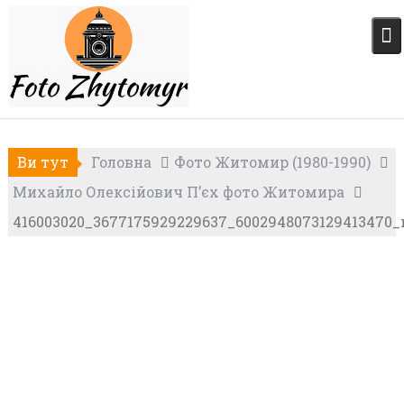
Skip
to
content
Ви тут
Головна
Фото Житомир (1980-1990)
Михайло Олексійович П’єх фото Житомира
416003020_3677175929229637_6002948073129413470_