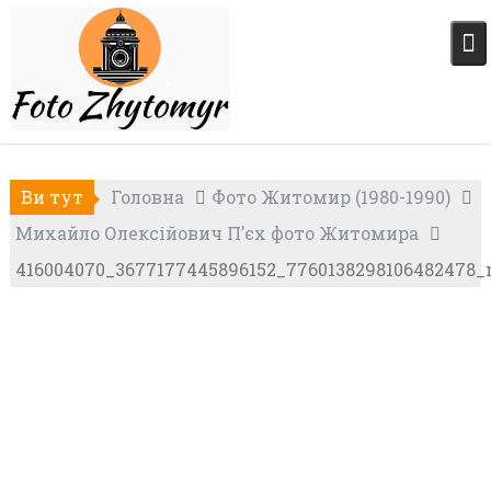
Skip
to
content
Ви тут
Головна
Фото Житомир (1980-1990)
Михайло Олексійович П’єх фото Житомира
416004070_3677177445896152_7760138298106482478_