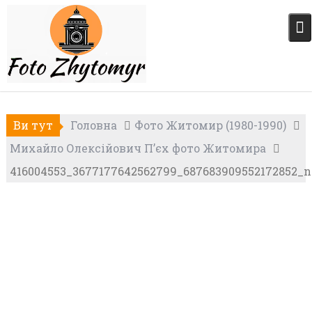
Skip
to
content
Ви тут
Головна
Фото Житомир (1980-1990)
Михайло Олексійович П’єх фото Житомира
416004553_3677177642562799_687683909552172852_n