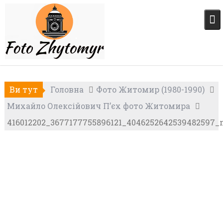
Skip
to
content
Ви тут
Головна
Фото Житомир (1980-1990)
Михайло Олексійович П’єх фото Житомира
416012202_3677177755896121_4046252642539482597_