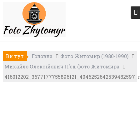
Skip
to
content
Ви тут
Головна
Фото Житомир (1980-1990)
Михайло Олексійович П’єх фото Житомира
416012202_3677177755896121_4046252642539482597_