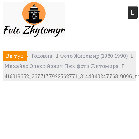
Skip
to
content
Ви тут
Головна
Фото Житомир (1980-1990)
Михайло Олексійович П’єх фото Житомира
416019652_3677177922562771_314494024776819096_n