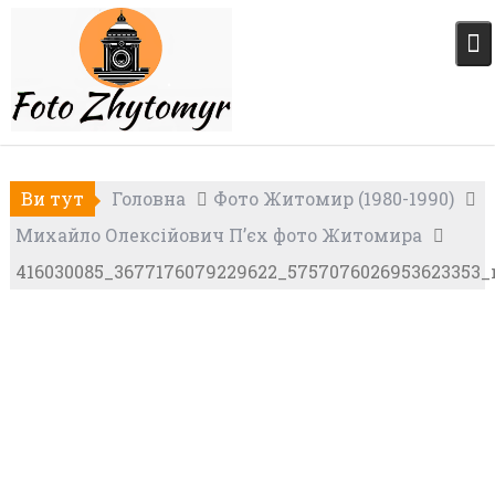
Skip
to
content
Ви тут
Головна
Фото Житомир (1980-1990)
Михайло Олексійович П’єх фото Житомира
416030085_3677176079229622_5757076026953623353_