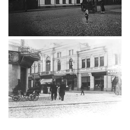
ФОТО ЖИТОМИРА 1905 ВУЛ.
МИХАЙЛІВСЬКА-СКОРУЛЬСЬКОГО
Фото Житомира період
до 1917 року
Leave a comment
ЖИТОМИР МИХАЙЛІВСЬКА 1903 РОКУ
Фото Житомира період