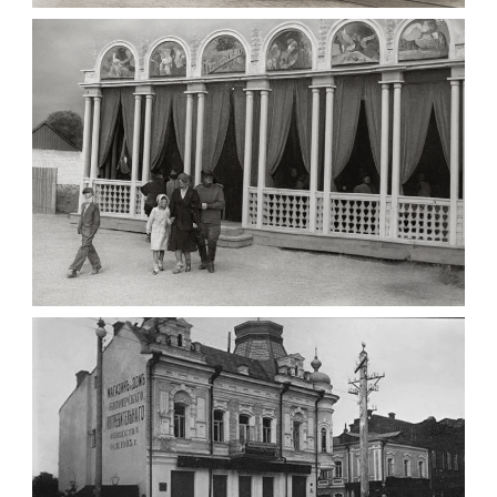
1903
Фото Житомира період
до 1917 року
Leave a comment
ПАВІЛЬЙОН МОРОЗИВА ЖИТОМИР 1947
Фото Житомир (1945-
1960)
Leave a comment