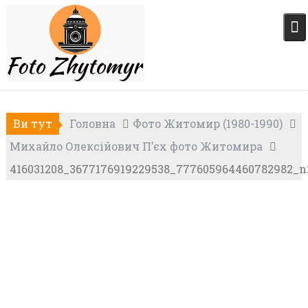
Skip
to
content
Ви тут
Головна
Фото Житомир (1980-1990)
Михайло Олексійович П’єх фото Житомира
416031208_3677176919229538_777605964460782982_n