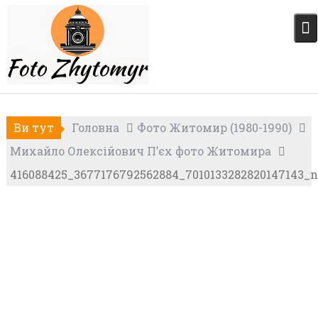
Skip
to
content
Ви тут
Головна
Фото Житомир (1980-1990)
Михайло Олексійович П’єх фото Житомира
416088425_3677176792562884_7010133282820147143_