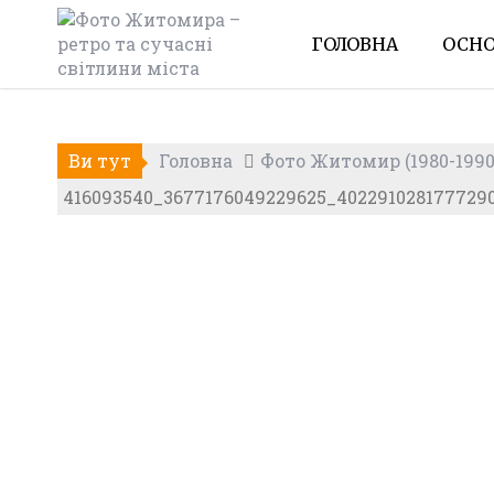
Skip
to
ГОЛОВНА
ОСНО
content
Ви тут
Головна
Фото Житомир (1980-1990
416093540_3677176049229625_402291028177729