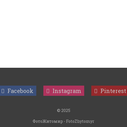
Facebook
Instagram
Pinterest
© 2025
ФотоЖитомир - FotoZhytomyr