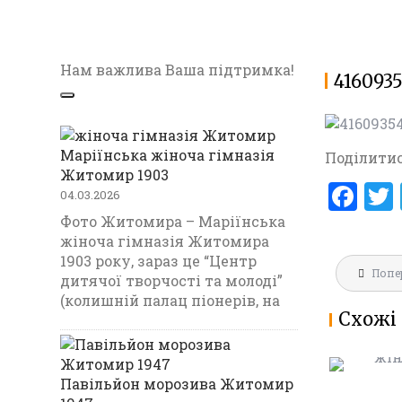
Нам важлива Ваша підтримка!
416093
Маріїнська жіноча гімназія
Поділитис
Житомир 1903
F
04.03.2026
a
Фото Житомира – Маріїнська
жіноча гімназія Житомира
ce
1903 року, зараз це “Центр
Навігац
b
Попе
МАРІЇНС
дитячої творчості та молоді”
записів
ГІМНАЗ
(колишній палац піонерів, на
o
Схожі 
1903
o
k
Павільйон морозива Житомир