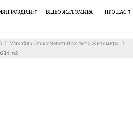
ВНІ РОЗДІЛИ:
ВІДЕО ЖИТОМИРА
ПРО НАС
)
Михайло Олексійович П’єх фото Житомира
0234_n2