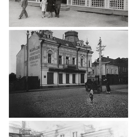
ПАВІЛЬЙОН МОРОЗИВА ЖИТОМИР 1947
Фото Житомир (1945-
1960)
Leave a comment
ФОТО ЖИТОМИРА 1905 ВУЛ.
МИХАЙЛІВСЬКА-СКОРУЛЬСЬКОГО
Фото Житомира період
до 1917 року