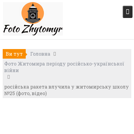
Skip
to
content
Ви тут
Головна
Фото Житомира періоду російсько-української
війни
російська ракета влучила у житомирську школу
№25 (фото, відео)