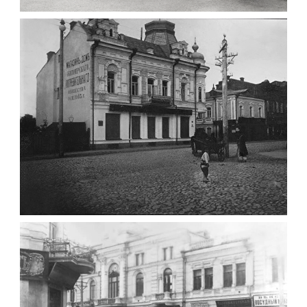
ПАВІЛЬЙОН МОРОЗИВА ЖИТОМИР 1947
Фото Житомир (1945-
1960)
Leave a comment
ФОТО ЖИТОМИРА 1905 ВУЛ.
МИХАЙЛІВСЬКА-СКОРУЛЬСЬКОГО
Фото Житомира період
до 1917 року
Leave a comment