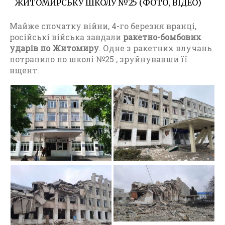
ЖИТОМИРСЬКУ ШКОЛУ №25 (ФОТО, ВІДЕО)
Майже спочатку війни, 4-го березня вранці,
російські війська завдали
ракетно-бомбових
ударів по Житомиру
. Одне з ракетних влучань
потрапило по школі №25 , зруйнувавши її
вщент.