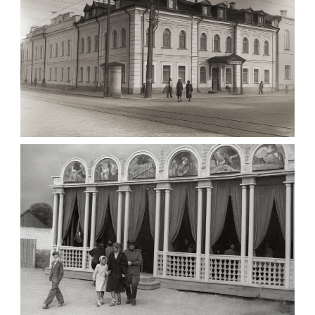
МАРІЇНСЬКА ЖІНОЧА ГІМНАЗІЯ ЖИТОМИР
1903
Фото Житомира період
до 1917 року
Leave a comment