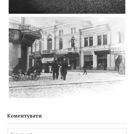
ФОТО ЖИТОМИРА 1905 ВУЛ.
МИХАЙЛІВСЬКА-СКОРУЛЬСЬКОГО
Фото Житомира період
до 1917 року
Leave a comment
ЖИТОМИР МИХАЙЛІВСЬКА 1903 РОКУ
Фото Житомира період
до 1917 року
Коментувати
Leave a comment