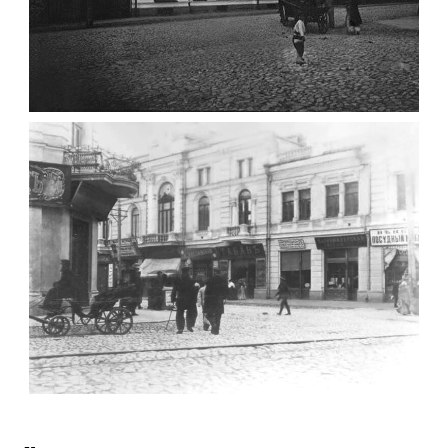
ФОТО ЖИТОМИРА 1905 ВУЛ.
МИХАЙЛІВСЬКА-СКОРУЛЬСЬКОГО
Фото Житомира період
до 1917 року
Leave a comment
ЖИТОМИР МИХАЙЛІВСЬКА 1903 РОКУ
Фото Житомира період
до 1917 року