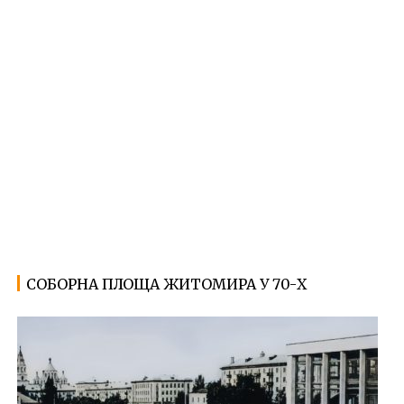
СОБОРНА ПЛОЩА ЖИТОМИРА У 70-Х
20.01.2023
Ф
о
т
о
Ж
и