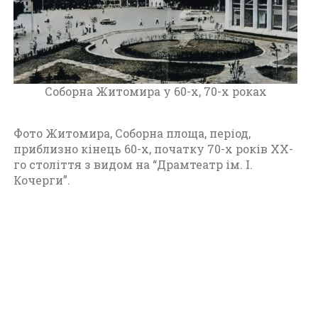
т
о
м
и
р
(
Соборна Житомира у 60-х, 70-х роках
1
9
6
Фото Житомира, Соборна площа, період,
0
приблизно кінець 60-х, початку 70-х років XX-
-
го століття з видом на “Драмтеатр ім. І.
1
Кочерги”.
9
7
0
)