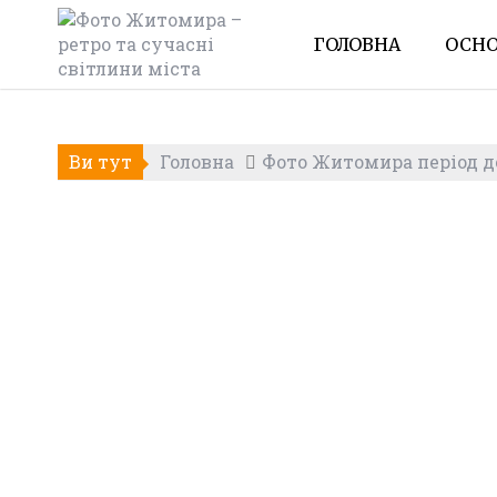
Skip
to
ГОЛОВНА
ОСНО
content
Ви тут
Головна
Фото Житомира період до