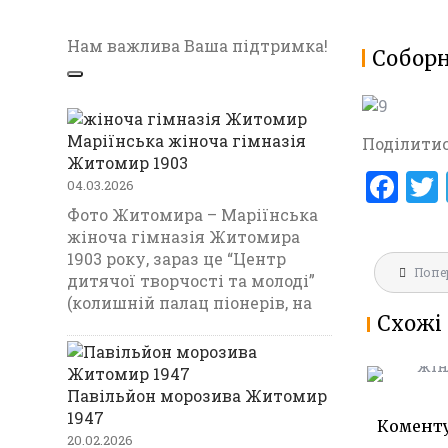
Нам важлива Ваша підтримка!
Собор
Маріїнська жіноча гімназія
Поділитис
Житомир 1903
F
04.03.2026
a
Фото Житомира – Маріїнська
жіноча гімназія Житомира
ce
1903 року, зараз це “Центр
Навігац
b
Попе
МАРІЇНС
дитячої творчості та молоді”
записів
ГІМНАЗ
(колишній палац піонерів, на
o
Схожі 
1903
o
k
Павільйон морозива Житомир
1947
Комент
20.02.2026