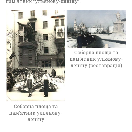
и
пам’ятник “ульянову-
леніну
“.
т
о
м
и
р
(
1
Соборна площа та
9
пам’ятник ульянову-
4
леніну (реставрація)
5
-
1
9
6
0
)
Соборна площа та
пам’ятник ульянову-
леніну