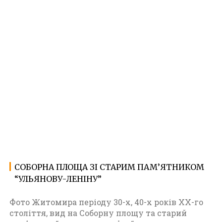
СОБОРНА ПЛОЩА ЗІ СТАРИМ ПАМ’ЯТНИКОМ
08.11.2022
Ф
“УЛЬЯНОВУ-ЛЕНІНУ”
о
т
о
Фото Житомира періоду 30-х, 40-х років ХХ-го
Ж
століття, вид на Соборну площу та старий