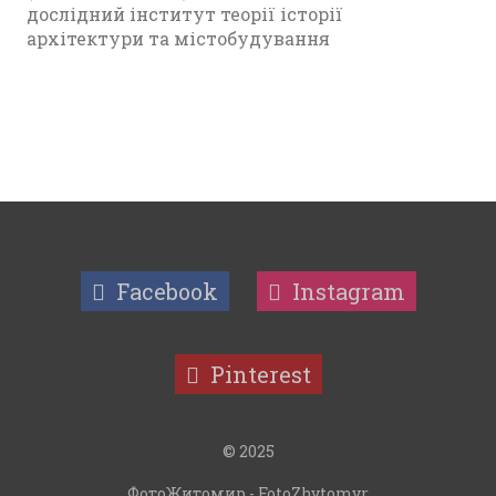
дослідний інститут теорії історії
архітектури та містобудування
Facebook
Instagram
Pinterest
© 2025
ФотоЖитомир - FotoZhytomyr