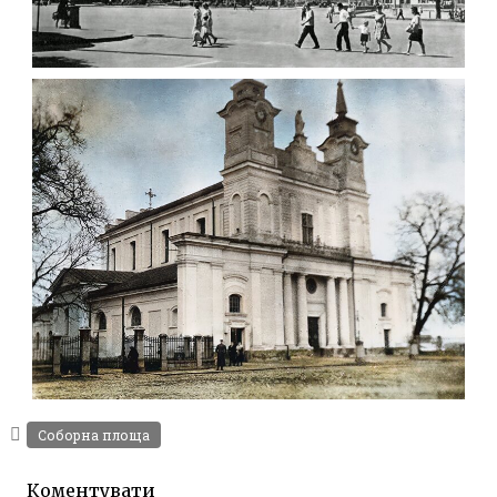
ФОТО СОБОРНА ПЛОЩА ЖИТОМИР 1967
Фото Житомир (1960-
1970)
Leave a comment
КОНКАФЕДРАЛЬНИЙ КОСТЕЛ СВ. СОФІЇ
(ДЕРЖАВНИЙ АРХІВ ЖИТОМИРА 1941)
Фото Житомира періоду
Соборна площа
Другої світової війни
Leave a comment
Коментувати