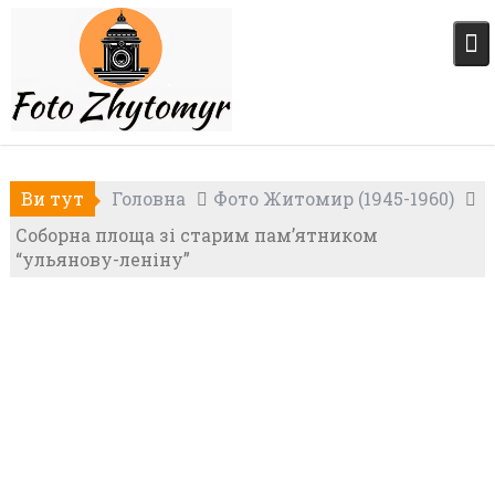
Skip
to
content
Ви тут
Головна
Фото Житомир (1945-1960)
Соборна площа зі старим пам’ятником
“ульянову-леніну”