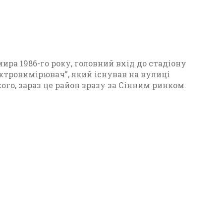
23
ра 1986-го року, головний вхід до стадіону
ктровимірювач”, який існував на вулиці
го, зараз це район зразу за Сінним ринком.
П