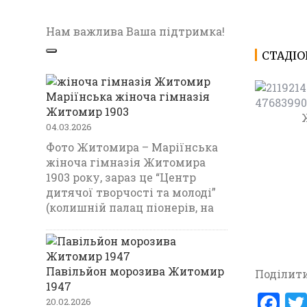
Нам важлива Ваша підтримка!
СТАДІО
Маріїнська жіноча гімназія
Житомир 1903
04.03.2026
Фото Житомира – Маріїнська
жіноча гімназія Житомира
1903 року, зараз це “Центр
дитячої творчості та молоді”
(колишній палац піонерів, на
Павільйон морозива Житомир
Поділити
1947
ЖИТОМИ
F
20.02.2026
СТАДІОН