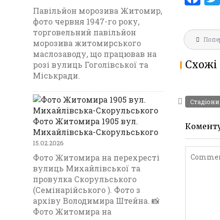
a
Павільйон морозива Житомир,
фото червня 1947-го року,
ce
торговельний павільйон
Навігац
b
Попе
морозива житомирського
записів
маслозаводу, що працював на
o
Схожі 
розі вулиць Гоголівської та
o
Міськради.
k
Стадіон
Фото Житомира 1905 вул.
Комент
Михайлівська-Скорульського
15.02.2026
Фото Житомира на перехресті
вулиць Михайлівської та
провулка Скорульського
(Семінарійського ). Фото з
архіву Володимира Штейна. 📸
Фото Житомира на