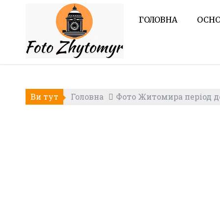
Skip
to
ГОЛОВНА
ОСНО
content
Ви тут
Головна
Фото Житомира період до