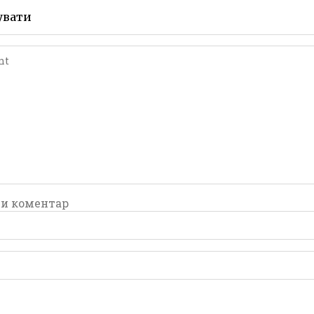
Leave a
Leave a
увати
comment
comment
и коментар