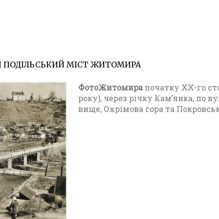
Й ПОДІЛЬСЬКИЙ МІСТ ЖИТОМИРА
30.01.20
Ф
о
ФотоЖитомира
початку XX-го ст
т
року), через річку Кам’янка, по в
о
вище, Охрімова гора та Покровськ
Ж
и
т
о
м
и
р
а
п
е
р