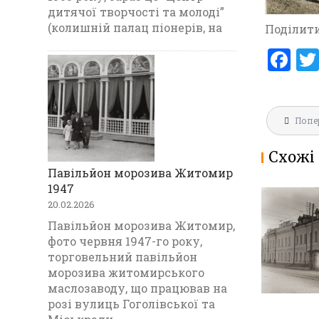
дитячої творчості та молоді”
(колишній палац піонерів, на
Поділити
F
a
ce
Навігац
b
Попе
записів
o
Схожі 
o
Павільйон морозива Житомир
1947
k
20.02.2026
МАРІЇНС
Павільйон морозива Житомир,
ГІМНАЗ
фото червня 1947-го року,
1903
торговельний павільйон
морозива житомирського
маслозаводу, що працював на
розі вулиць Гоголівської та