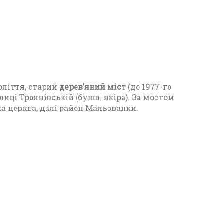
22
оліття, старий
дерев’яний міст
(до 1977-го
улиці Троянівській (бувш. якіра). За мостом
а церква, далі район Мальованки.