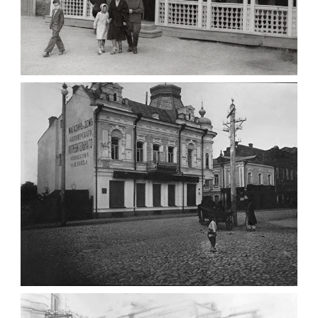
ПАВІЛЬЙОН МОРОЗИВА ЖИТОМИР 1947
Фото Житомир (1945-
1960)
Leave a comment
ФОТО ЖИТОМИРА 1905 ВУЛ.
МИХАЙЛІВСЬКА-СКОРУЛЬСЬКОГО
Фото Житомира період
до 1917 року