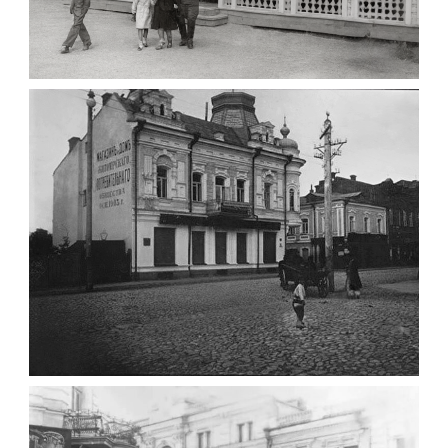
ПАВІЛЬЙОН МОРОЗИВА ЖИТОМИР 1947
Фото Житомир (1945-
1960)
Leave a comment
ФОТО ЖИТОМИРА 1905 ВУЛ.
МИХАЙЛІВСЬКА-СКОРУЛЬСЬКОГО
Фото Житомира період
до 1917 року
Leave a comment