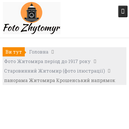
Skip
to
content
Ви тут
Головна
Фото Житомира період до 1917 року
Старовинний Житомир (фото ілюстрації)
панорама Житомира Крошенський напрямок