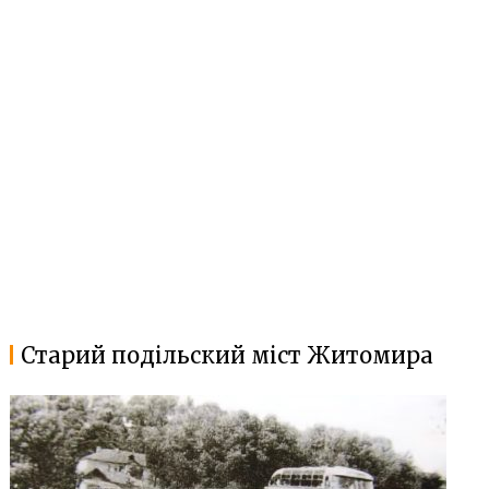
Старий подільский міст Житомира