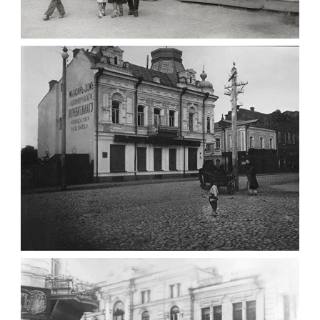
ПАВІЛЬЙОН МОРОЗИВА ЖИТОМИР 1947
Фото Житомир (1945-
1960)
Leave a comment
ФОТО ЖИТОМИРА 1905 ВУЛ.
МИХАЙЛІВСЬКА-СКОРУЛЬСЬКОГО
Фото Житомира період
до 1917 року
Leave a comment