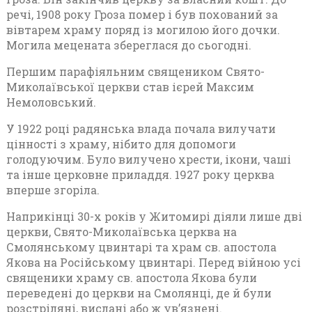
речі, 1908 року Гроза помер і був похований за
вівтарем храму поряд із могилою його дочки.
Могила мецената збереглася до сьогодні.
Першим парафіяльним священиком Свято-
Миколаївської церкви став ієрей Максим
Немоловський.
У 1922 році радянська влада почала вилучати
цінності з храму, нібито для допомоги
голодуючим. Було вилучено хрести, ікони, чаші
та інше церковне приладдя. 1927 року церква
вперше згоріла.
Наприкінці 30-х років у Житомирі діяли лише дві
церкви, Свято-Миколаївська церква на
Смолянському цвинтарі та храм св. апостола
Якова на Російському цвинтарі. Перед війною усі
священики храму св. апостола Якова були
переведені до церкви на Смолянці, де й були
розстріляні, вислані або ж ув’язнені.