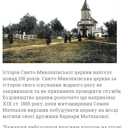
Історія Свято-Миколаївської церкви налічує
понад 100 років. Свято-Миколаївська церква за
історію свого існування жодного разу не
закривалася та не припиняла проводити служби.
Будівництво церкви розпочато ще наприкінці
ХІХ ст. 1885 року, коли житомирянин Семен
Матлахов вирішив побудувати церкву на місці
могили своєї дружини Варвари Матлахової.
“Бажаючи вибудувати власним коштом на труні