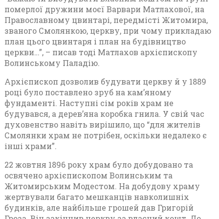
померлої дружини моєї Варвари Матлахової, на
Православному цвинтарі, передмісті Житомира,
званого Смолянкою, церкву, при чому прикладаю
план цього цвинтаря і план на будівництво
церкви…”, – писав тоді Матлахов архієпископу
Волинському Паладію.
Архієпископ дозволив будувати церкву й у 1889
році було поставлено зруб на кам’яному
фундаменті. Наступні сім років храм не
будувався, а дерев’яна коробка гнила. У свій час
духовенство навіть вирішило, що “для жителів
Смолянки храм не потрібен, оскільки недалеко є
інші храми”.
22 жовтня 1896 року храм було добудовано та
освячено архієпископом Волинським та
Житомирським Модестом. На добудову храму
жертвували багато мешканців навколишніх
будинків, але найбільше грошей дав Григорій
Гроза. Він закінчив церкву за власний кошт. До