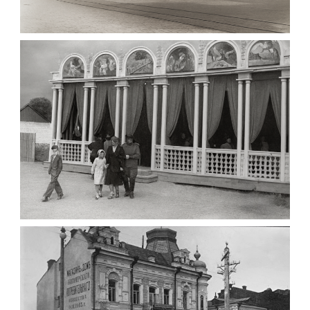
МАРІЇНСЬКА ЖІНОЧА ГІМНАЗІЯ ЖИТОМИР
1903
Фото Житомира період
до 1917 року
Leave a comment
ПАВІЛЬЙОН МОРОЗИВА ЖИТОМИР 1947
Фото Житомир (1945-
1960)
Leave a comment