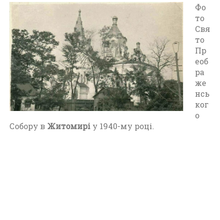
о
Фо
Ж
то
и
Свя
т
то
о
Пр
м
еоб
и
ра
р
же
а
нсь
п
ког
е
о
р
Собору в
Житомирі
у 1940-му році.
і
о
д
у
в
і
д
1