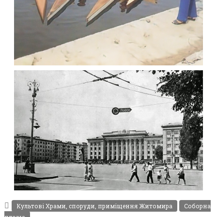
ФОТОГРАФІЇ ЖИТОМИРА 1982-1984 РОКІВ
Фото Житомир (1980-
1990)
Leave a comment
ФОТО СОБОРНА ПЛОЩА ЖИТОМИР 1967
Фото Житомир (1960-
Культові Храми, споруди, приміщення Житомира
Соборна
1970)