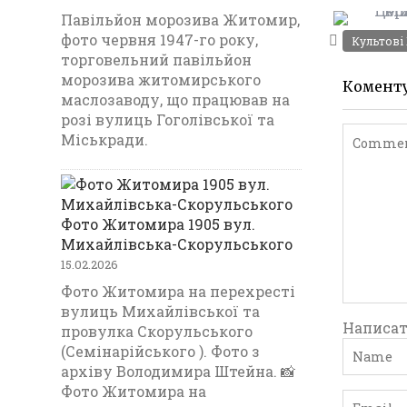
k
Павільйон морозива Житомир,
фото червня 1947-го року,
Культові
торговельний павільйон
морозива житомирського
Комент
маслозаводу, що працював на
розі вулиць Гоголівської та
Міськради.
Фото Житомира 1905 вул.
Михайлівська-Скорульського
15.02.2026
Фото Житомира на перехресті
вулиць Михайлівської та
Написат
провулка Скорульського
(Семінарійського ). Фото з
архіву Володимира Штейна. 📸
Фото Житомира на