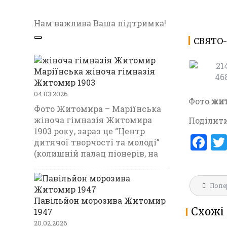
Нам важлива Ваша підтримка!
СВЯТО-
Маріїнська жіноча гімназія
Житомир 1903
04.03.2026
Фото
жит
Фото Житомира – Маріїнська
ЦЕРКВА 
жіноча гімназія Житомира
Поділити
МИЛОСТ
1903 року, зараз це “Центр
F
ЖИТОМИР
дитячої творчості та молоді”
a
(колишній палац піонерів, на
ce
Навігац
b
Попе
записів
Павільйон морозива Житомир
o
Схожі 
1947
o
20.02.2026