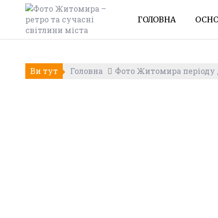
Skip
to
ГОЛОВНА
ОСНО
content
Ви тут
Головна
Фото Житомира періоду Д