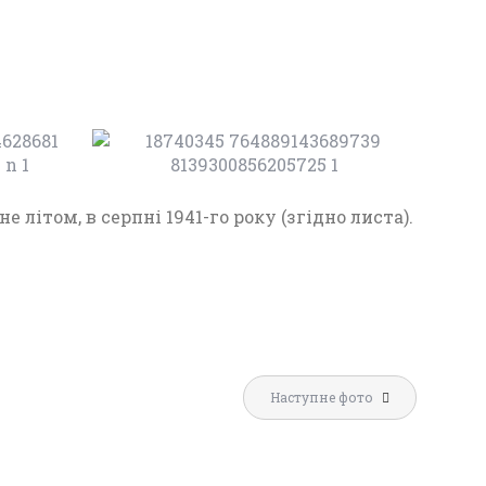
22
ене літом, в серпні 1941-го року (згідно листа).
П
о
ді
л
Наступне фото
и
РАФІЇ ЖИТОМИРА
ФОТО СОБОРНА ПЛОЩА
т
984 РОКІВ
ЖИТОМИР 1967