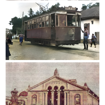
МИХАЙЛО ОЛЕКСІЙОВИЧ П’ЄХ ФОТО
ЖИТОМИРА
,
Фото Житомир (1970-1980)
Фото Житомир (1980-1990)
ТРАМВАЙ ЖИТОМИРА ПО КИЇВСЬКІЙ 1948
Фото Житомир (1945-1960)