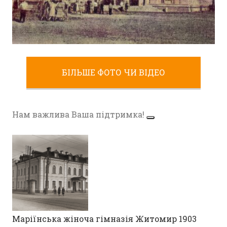
КІНОТЕАТР “ВРОЖАЙ” НА ВИСТАВЦІ ВДНГ В
БІЛЬШЕ ФОТО ЧИ ВІДЕО
ЖИТОМИРІ 60-ТІ
Фото Житомир (1960-1970)
Нам важлива Ваша підтримка!
Маріїнська жіноча гімназія Житомир 1903