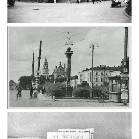
КІНОТЕАТР “УКРАЇНА” В ЖИТОМИРІ 1963
Фото Житомир (1960-1970)
СЕРІЯ ФОТО – ЦЕНТР ЖИТОМИРА В РОКИ 2-Ї
СВІТОВОЇ ВІЙНИ (ДОРОЖНІ ВКАЗІВНИКИ)
Фото Житомира періоду
Другої світової війни