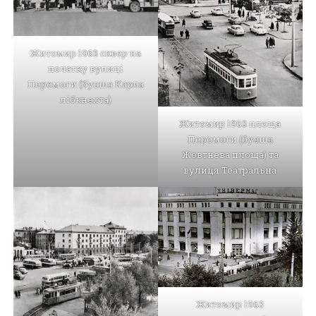
Житомир 1963 сквер на
початку вулиці
Перемоги (бувша Карла
лібкнехта)
Житомир 1963 площа
Перемоги (бувша
Жовтнева площа) та
вулиця Театральна
Житомир 1963