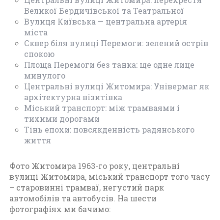
т
Великої Бердичівської та Театральної
о
Вулиця Київська — центральна артерія
м
міста
и
Сквер біля вулиці Перемоги: зелений острів
р
спокою
(
Площа Перемоги без танка: ще одне лице
1
минулого
9
Центральні вулиці Житомира: Універмаг як
6
архітектурна візитівка
0
Міський транспорт: між трамваями і
-
тихими дорогами
1
Тінь епохи: повсякденність радянського
9
життя
7
0
)
Фото Житомира 1963-го року, центральні
вулиці Житомира, міський транспорт того часу
– старовинні трамваї, негустий парк
автомобілів та автобусів. На шести
фотографіях ми бачимо: