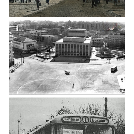
ВУЛИЦЯ ЧУДНІВСЬКА ЖИТОМИР 1934
Фото Житомира періоду
від 1917 року до початку
Другої світової війни.
Leave a comment
ФОТО ЖИТОМИРА 1982
Фото Житомир (1980-
1990)
Leave a comment