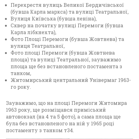
Перехрестя вулиць Великої Бердичівської
(бувша Карла маркса) та вулиці Театральної,
Вулиця Київська (бувша леніна),
Сквер на початку вулиці Перемоги (бувша
Карла лібкнехта),
Фото Площі Перемоги (бувша Жовтнева) та
вулиця Театральної,
Фото площі Перемоги (бувша Жовтнева
площа) та вулиці Театральної, зауважимо
площа ще без встановленого постамента з
танком,
Житомирський центральний Універмаг 1963-
го року.
Зауважимо, що на площі Перемоги Житомира
1963 року, ще розміщався приміський
автовокзал (на 4 та 5 фото), а сама площа ще
була без встановленого на ній у 1965 році
постаменту з танком т34.