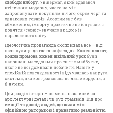
свободи вибору
. Універмаг, який здавався
втіленням модерну, часто не міг
запропонувати покупцям нічого, окрім черг та
однакових товарів. Асортимент був
обмеженим, імпорту практично не існувало, а
поняття «сервіс» звучало як щось із
паралельного світу.
Ідеологічна пропаганда охоплювала все — від
назв вулиць до гасел на фасадах.
Кожен плакат,
кожна промова, кожен шкільний урок
були
наповнені меседжами про світле майбутнє,
якого не всі доживали побачити. Навіть у
спокійній повсякденності відчувалась напруга
системи, яка контролювала не лише кордони, а
й думки.
Цей розділ історії — не менш важливий за
архітектурні деталі чи рух трамваїв. Він про
емоції та досвід людей, що жили між
офіційною риторикою і приватною реальністю
.