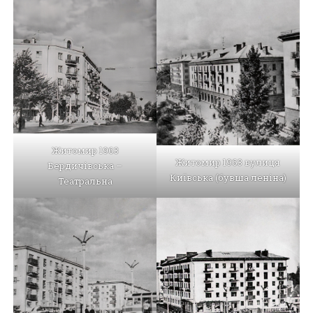
Житомир 1963
Житомир 1963 вулиця
Бердичівська –
Київська (бувша леніна)
Театральна