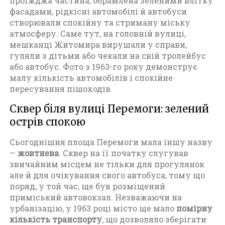
проїжджа частина, обрамлена зеленими влітку
фасадами, рідкісні автомобілі й автобуси
створювали спокійну та стриману міську
атмосферу. Саме тут, на головній вулиці,
мешканці Житомира вирушали у справи,
гуляли з дітьми або чекали на свій тролейбус
або автобус. Фото з 1963-го року демонструє
малу кількість автомобілів і спокійне
пересування пішоходів.
Сквер біля вулиці Перемоги: зелений
острів спокою
Сьогоднішня площа Перемоги мала іншу назву
—
жовтнева
. Сквер на її початку слугував
звичайним місцем не тільки для прогулянок
але й для очікування свого автобуса, тому що
поряд, у той час, ще був розміщений
приміський автовокзал. Незважаючи на
урбанізацію, у 1963 році місто ще мало
помірну
кількість транспорту
, що дозволяло зберігати