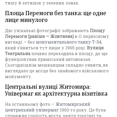
тишу й затишок у зелених зонах.
Площа Перемоги без танка: ще одне
лице минулого
Дві унікальні фотографії зображають
Площу
Перемоги (раніше — Жовтнева)
в її первісному
вигляді — без
монументального танку Т-34
,
який з’явиться тут лише у 1965 році.
Вулиця
Театральна
плавно переходила в площу, де ще
функціонував приміський автовокзал.
Сьогоднішнім мешканцям складно уявити, як
виглядало це місце без знайомого військового
монументу.
Центральні вулиці Житомира:
Універмаг як архітектурна візитівка
На останньому фото —
Житомирський
центральний універмаг
1963-го року. Це була
справжня гордість міста, центр торгівлі та