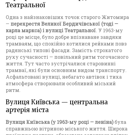
Театральної
Одна з найзнаковіших точок старого Житомира
—
перехрестя Великої Бердичівської (тоді —
карла маркса) і вулиці Театральної
. У 1963-му
році це місце, було добре впізнаване завдяки
трамваям, що спокійно котилися рейками повз
радянські типові фасади. Замість строкатого
руху сучасності — повільний ритм тогочасного
життя. Тут часто зустрічалися старовинні
трамваї, які були основним видом транспорту.
Асфальтовані вулиці, небагато автівок і тиха
атмосфера створювали особливий міський
ритм.
Вулиця Київська — центральна
артерія міста
Вулиця Київська (у 1963-му році — леніна)
була
справжньою вітриною міського життя. Широка