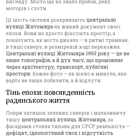
вигляду. Місто ще не знало пробок, реву
моторів і суєти.
Ці шість світлин розкривають
центральні
вулиці Житомира
як живий документ своєї
епохи. Вони не просто фіксують простір, а
показують, як місто дихало — в ритмі трамвая,
в тиші скверу, в розміреній ході перехожих.
Центральні вулиці Житомира 1963 року — це не
лише топографія, а й дух часу, що промовляє
через архітектуру, транспорт, публічні
простори.
Кожне фото — як вікно в минуле, яке
варто не лише побачити, а й відчути.
Тінь епохи: повсякденність
радянського життя
Попри затишок зелених скверів і мальовничу
тишу
центральних вулиць Житомира
, за
фасадами стояла типова для СРСР реальність —
дефіцит, ідеологічний тиск і відсутність