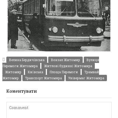
ПЕРШІ ЗІУ-5 ТРОЛЕЙБУСИ ЖИТОМИРА 1962
Фото Житомир (1960-
Велика Бердичівська
Вокзал Житомир
Вулиця
1970)
Перемоги Житомира
Житлові будинкі Житомира
Leave a comment
Житомир
Київська
Площа Перемоги
Трамвай
Житомир
Транспорт Житомира
Універмаг Житомира
Коментувати