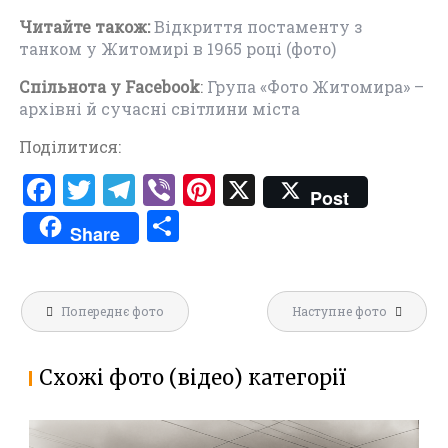
Читайте також:
Відкриття постаменту з
танком у Житомирі в 1965 році (фото)
Спільнота у Facebook
:
Група «Фото Житомира» –
архівні й сучасні світлини міста
Поділитися:
F
T
T
V
Pi
X
Post
a
w
el
ib
nt
П
Share
ce
it
e
er
er
о
b
te
gr
es
ді
Навігація
o
r
a
t
л
Попереднє фото
Наступне фото
записів
o
m
и
k
т
Схожі фото (відео) категорії
и