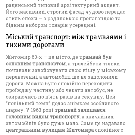
радянський типовий архітектурний акцент.
Його масивний, строгий фасад чудово передає
стиль епохи — з радянською пропагандою та
бідним вибором товарів усередині.
Міський транспорт: між трамваями і
тихими дорогами
Житомир 60-х — це місто, де
трамвай був
основним транспортом
, а тролейбуси тільки
починали завойовувати свою нішу у міському
перевезенні, а автомобілі ще не заполонили
дороги. Можна було спокійно переходити
проїжджу частину або чекати автобус, не
озираючись по п’ять разів на секунду. Цей
“повільний темп” додає знімкам особливого
шарму. У 1963 році
трамвай залишався
головним видом транспорту
, а звичайних
автомобілів було дуже мало. Саме це надавало
центральним вулицям Житомира
спокійного