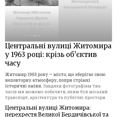
Житомирський
центральний Універмаг
Житомир 1963 площа
Перемоги (бувша
Жовтнева) та вулиця
Театральної, площа ще
без танка
Центральні вулиці Житомира
у 1963 році: крізь об’єктив
часу
Житомир 1963 року — місто, що зберігає свою
неповторну атмосферу, попри стрімкі
історичні зміни.
Завдяки фотографіям тих
часів ми можемо побачити, яким був міський
транспорт, архітектура та публічні простори.
Центральні вулиці Житомира:
перехрестя Великої Бердичівської та