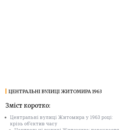
ЦЕНТРАЛЬНІ ВУЛИЦІ ЖИТОМИРА 1963
23.06.2025
Ф
о
Зміст коротко:
т
о
Центральні вулиці Житомира у 1963 році:
Ж
крізь об’єктив часу
и
Центральні вулиці Житомира: перехрестя