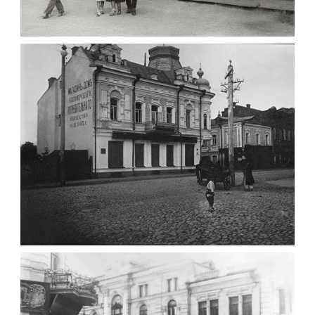
ПАВІЛЬЙОН МОРОЗИВА ЖИТОМИР 1947
Фото Житомир (1945-
1960)
Leave a comment
ФОТО ЖИТОМИРА 1905 ВУЛ.
МИХАЙЛІВСЬКА-СКОРУЛЬСЬКОГО
Фото Житомира період
до 1917 року
Leave a comment