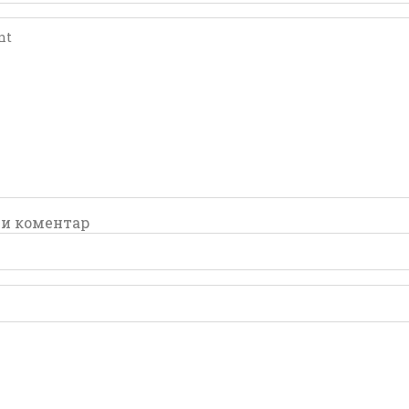
comment
comment
и коментар