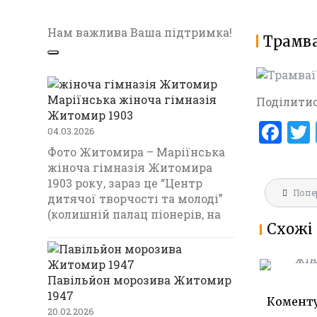
Нам важлива Ваша підтримка!
Трамва
Маріїнська жіноча гімназія
Поділитис
Житомир 1903
F
04.03.2026
a
Фото Житомира – Маріїнська
жіноча гімназія Житомира
ce
1903 року, зараз це “Центр
Навігац
b
Попе
МАРІЇНС
дитячої творчості та молоді”
записів
ГІМНАЗ
(колишній палац піонерів, на
o
Схожі 
1903
o
k
Павільйон морозива Житомир
1947
Комент
20.02.2026