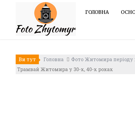
Skip
to
ГОЛОВНА
ОСНО
content
Ви тут
Головна
Фото Житомира періоду в
Трамвай Житомира у 30-х, 40-х роках