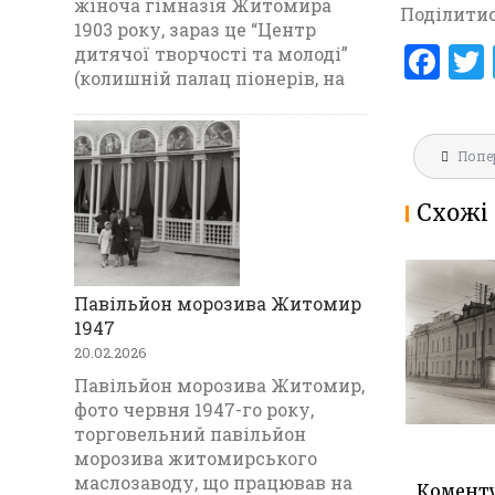
жіноча гімназія Житомира
Поділитис
1903 року, зараз це “Центр
F
дитячої творчості та молоді”
(колишній палац піонерів, на
a
ce
Навігац
b
Попе
записів
o
Схожі 
o
k
Павільйон морозива Житомир
МАРІЇНС
1947
ГІМНАЗ
20.02.2026
1903
Павільйон морозива Житомир,
фото червня 1947-го року,
торговельний павільйон
морозива житомирського
маслозаводу, що працював на
Комент