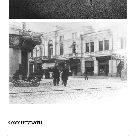
ФОТО ЖИТОМИРА 1905 ВУЛ.
МИХАЙЛІВСЬКА-СКОРУЛЬСЬКОГО
Фото Житомира період
до 1917 року
Leave a comment
ЖИТОМИР МИХАЙЛІВСЬКА 1903 РОКУ
Фото Житомира період
до 1917 року
Коментувати
Leave a comment