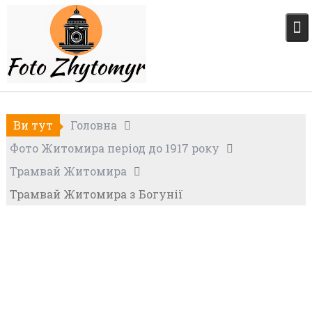
Skip
to
content
Ви тут
Головна
Фото Житомира період до 1917 року
Трамвай Житомира
Трамвай Житомира з Богунії