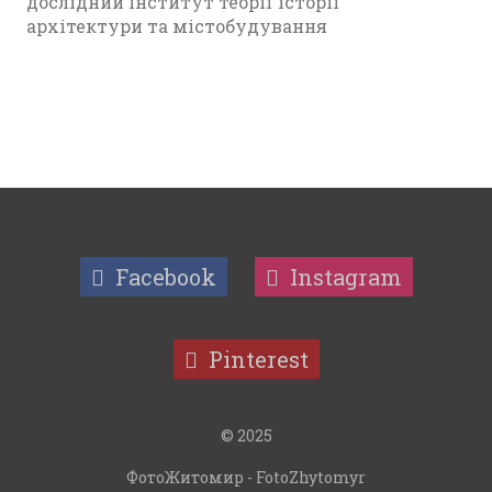
дослідний інститут теорії історії
архітектури та містобудування
Facebook
Instagram
Pinterest
© 2025
ФотоЖитомир - FotoZhytomyr