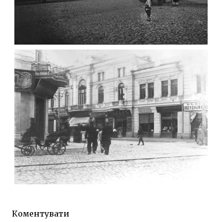
ФОТО ЖИТОМИРА 1905 ВУЛ.
МИХАЙЛІВСЬКА-СКОРУЛЬСЬКОГО
Фото Житомира період
до 1917 року
Leave a comment
ЖИТОМИР МИХАЙЛІВСЬКА 1903 РОКУ
Фото Житомира період
до 1917 року
Коментувати
Leave a comment