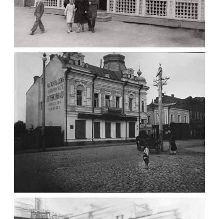
ПАВІЛЬЙОН МОРОЗИВА ЖИТОМИР 1947
Фото Житомир (1945-
1960)
Leave a comment
ФОТО ЖИТОМИРА 1905 ВУЛ.
МИХАЙЛІВСЬКА-СКОРУЛЬСЬКОГО
Фото Житомира період
до 1917 року