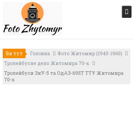
Skip
to
content
Ви тут
Головна
Фото Житомир (1945-1960)
Тролейбусне депо Житомира 70-х
Тролейбуси ЗиУ-5 та ОдАЗ-695Т ТТУ Житомира
70-х