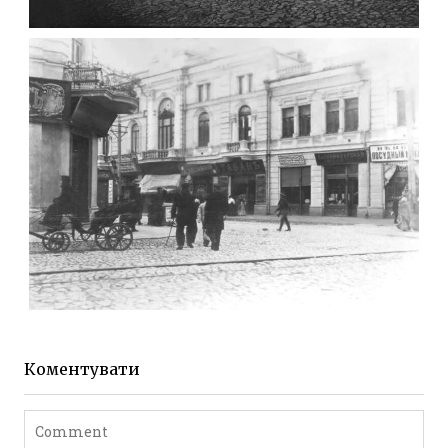
ФОТО ЖИТОМИРА 1905 ВУЛ.
МИХАЙЛІВСЬКА-СКОРУЛЬСЬКОГО
Фото Житомира період
до 1917 року
Leave a comment
ЖИТОМИР МИХАЙЛІВСЬКА 1903 РОКУ
Фото Житомира період
до 1917 року
Коментувати
Leave a comment