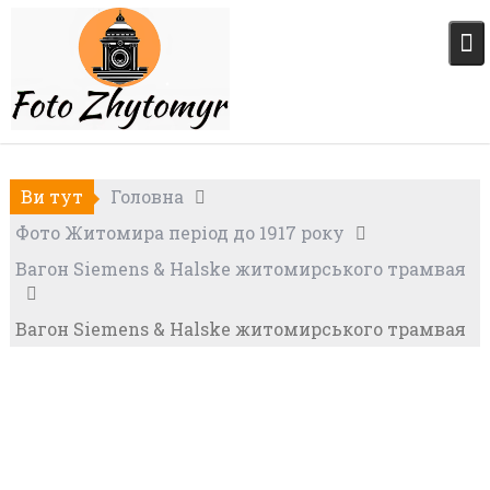
Skip
to
content
Ви тут
Головна
Фото Житомира період до 1917 року
Вагон Siemens & Halske житомирського трамвая
Вагон Siemens & Halske житомирського трамвая