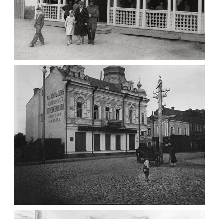
ПАВІЛЬЙОН МОРОЗИВА ЖИТОМИР 1947
Фото Житомир (1945-
1960)
Leave a comment
ФОТО ЖИТОМИРА 1905 ВУЛ.
МИХАЙЛІВСЬКА-СКОРУЛЬСЬКОГО
Фото Житомира період