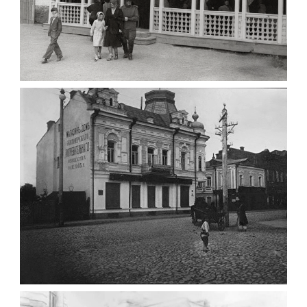
ПАВІЛЬЙОН МОРОЗИВА ЖИТОМИР 1947
Фото Житомир (1945-
1960)
Leave a comment
ФОТО ЖИТОМИРА 1905 ВУЛ.
МИХАЙЛІВСЬКА-СКОРУЛЬСЬКОГО
Фото Житомира період